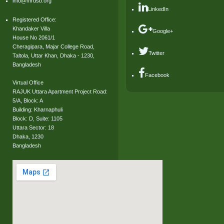
info@mrdsb.org
LinkedIn
Registered Office:
Khandaker Villa
Google+
House No 2061/1
Cheragipara, Majar College Road,
Twitter
Taltola, Uttar Khan, Dhaka - 1230,
Bangladesh
Facebook
Virtual Office
RAJUK Uttara Apartment Project Road:
5/A, Block: A
Building: Kharnaphuli
Block: D, Suite: 1105
Uttara Sector: 18
Dhaka, 1230
Bangladesh