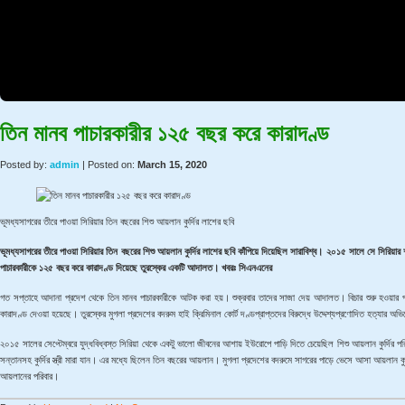
তিন মানব পাচারকারীর ১২৫ বছর করে কারাদণ্ড
Posted by:
admin
| Posted on:
March 15, 2020
ভূমধ্যসাগরের তীরে পাওয়া সিরিয়ার তিন বছরের শিশু আয়লান কুর্দির লাশের ছবি
ভূমধ্যসাগরের তীরে পাওয়া সিরিয়ার তিন বছরের শিশু আয়লান কুর্দির লাশের ছবি কাঁপিয়ে দিয়েছিল সারাবিশ্ব। ২০১৫ সালে সে সিরিয়
পাচারকারীকে ১২৫ বছর করে কারাদণ্ড দিয়েছে তুরস্কের একটি আদালত। খবরঃ সিএনএনের
গত সপ্তাহে আদানা প্রদেশ থেকে তিন মানব পাচারকারীকে আটক করা হয়। শুক্রবার তাদের সাজা দেয় আদালত। বিচার শুরু হওয়ার পর
কারাদণ্ড দেওয়া হয়েছে। তুরস্কের মুগলা প্রদেশের বদরুম হাই ক্রিমিনাল কোর্ট দণ্ডপ্রাপ্তদের বিরুদ্ধে উদ্দেশ্যপ্রণোদিত হত্যার 
২০১৫ সালের সেপ্টেম্বরে যুদ্ধবিধ্বস্ত সিরিয়া থেকে একটু ভালো জীবনের আশায় ইউরোপে পাড়ি দিতে চেয়েছিল শিশু আয়লান কুর্দির প
সন্তানসহ কুর্দির স্ত্রী মারা যান। এর মধ্যে ছিলেন তিন বছরের আয়লান। মুগলা প্রদেশের বদরুমে সাগরের পাড়ে ভেসে আসা আয়লান কুর্
আয়লানের পরিবার।