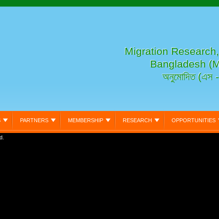
Migration Research
Bangladesh (MRDS
অনুমোদিত (এস -
S
PARTNERS
MEMBERSHIP
RESEARCH
OPPORTUNITIES
d.