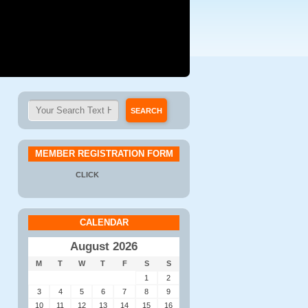
MEMBER REGISTRATION FORM
CLICK
CALENDAR
August 2026
M
T
W
T
F
S
S
1
2
3
4
5
6
7
8
9
10
11
12
13
14
15
16