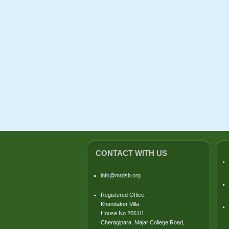
CONTACT WITH US
info@mrdsb.org
Registered Office:
Khandaker Villa
House No 2061/1
Cheragipara, Majar College Road,